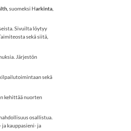
lth
, suomeksi H
arkinta
,
eista. Sivuilta löytyy
imiteosta sekä siitä,
uksia. Järjestön
a kilpailutoimintaan sekä
 on kehittää nuorten
mahdollisuus osallistua.
ja kauppasieni- ja