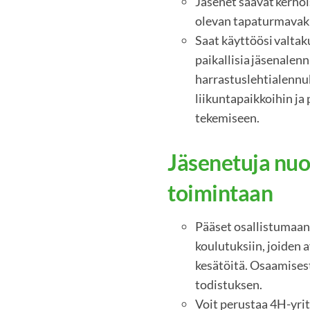
Jäsenet saavat kerhois
olevan tapaturmava
Saat käyttöösi valtaku
paikallisia jäsenalen
harrastuslehtialennuk
liikuntapaikkoihin ja
tekemiseen.
Jäsenetuja nuo
toimintaan
Pääset osallistumaan
koulutuksiin, joiden a
kesätöitä. Osaamises
todistuksen.
Voit perustaa 4H-yrit