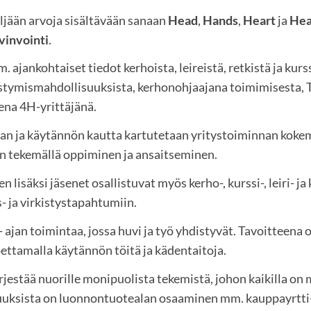
ljään arvoja sisältävään sanaan
Head
,
Hands
,
Heart
ja
Hea
vinvointi
.
ajankohtaiset tiedot kerhoista, leireistä, retkistä ja kurss
stymismahdollisuuksista, kerhonohjaajana toimimisesta, Ta
ena 4H-yrittäjänä.
aan ja käytännön kautta kartutetaan yritystoiminnan kokem
n tekemällä oppiminen ja ansaitseminen.
 lisäksi jäsenet osallistuvat myös kerho-, kurssi-, leiri- j
 ja virkistystapahtumiin.
- ajan toimintaa, jossa huvi ja työ yhdistyvät. Tavoitteena
ettamalla käytännön töitä ja kädentaitoja.
rjestää nuorille monipuolista tekemistä, johon kaikilla on 
ksista on luonnontuotealan osaaminen mm. kauppayrtti- 