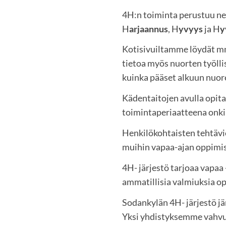
4H:n toiminta perustuu ne
H
arjaannus
, H
yvyys
ja H
y
Kotisivuiltamme löydät mm. 
tietoa myös nuorten työlli
kuinka pääset alkuun nuor
Kädentaitojen avulla opit
toimintaperiaatteena onki
Henkilökohtaisten tehtävien
muihin vapaa-ajan oppimis-
4H- järjestö tarjoaa vapaa 
ammatillisia valmiuksia op
Sodankylän 4H- järjestö jä
Yksi yhdistyksemme vahvuu