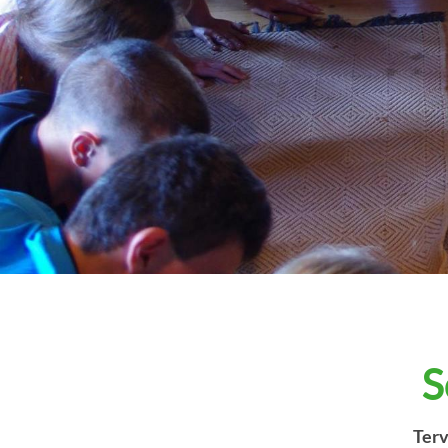
S
Terv