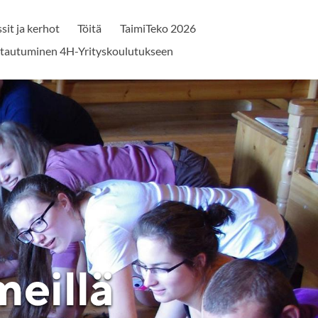
sit ja kerhot
Töitä
TaimiTeko 2026
ttautuminen 4H-Yrityskoulutukseen