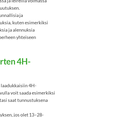
sa ja leireillä voimassa
kuutuksen.
nnallisia ja
nuksia, kuten esimerkiksi
sia ja alennuksia
 perheen yhteiseen
rten 4H-
 laadukkaisiin 4H-
vulla voit saada esimerkiksi
tasi saat tunnustuksena
yksen, jos olet 13–28-