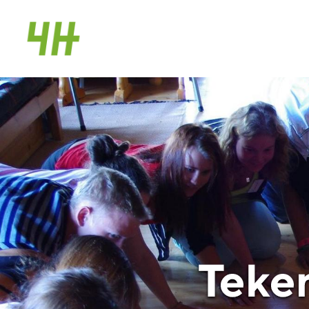
Siirry
sivun
Sodankylän 4H-yhdistys ry
sisältöön