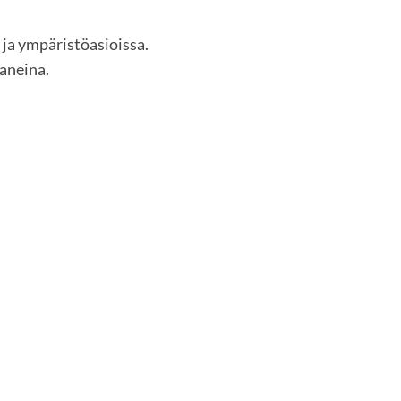
 ja ympäristöasioissa.
aneina.