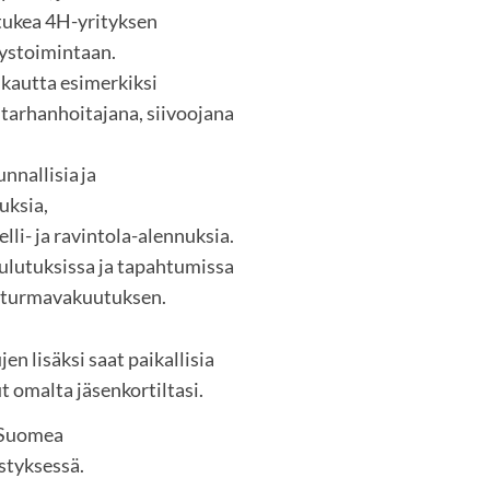
 tukea 4H-yrityksen
tystoimintaan.
 kautta esimerkiksi
tarhanhoitajana, siivoojana
nnallisia ja
uksia,
lli- ja ravintola-alennuksia.
ulutuksissa ja tapahtumissa
aturmavakuutuksen.
en lisäksi saat paikallisia
t omalta jäsenkortiltasi.
i Suomea
istyksessä.