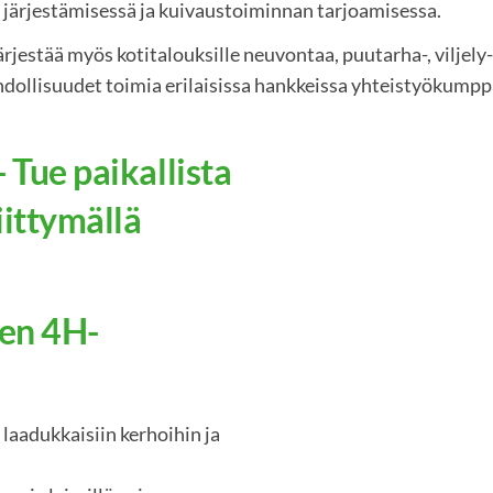
järjestämisessä ja kuivaustoiminnan tarjoamisessa.
rjestää myös kotitalouksille neuvontaa, puutarha-, viljely-
dollisuudet toimia erilaisissa hankkeissa yhteistyökumpp
- Tue paikallista
iittymällä
ten 4H-
laadukkaisiin kerhoihin ja