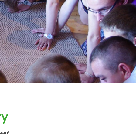
ry
taan!