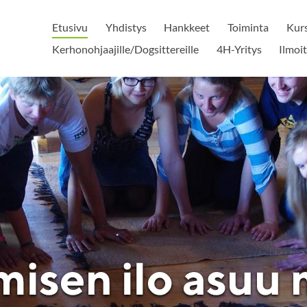
Etusivu
Yhdistys
Hankkeet
Toiminta
Kurs
Kerhonohjaajille/Dogsittereille
4H-Yritys
Ilmoi