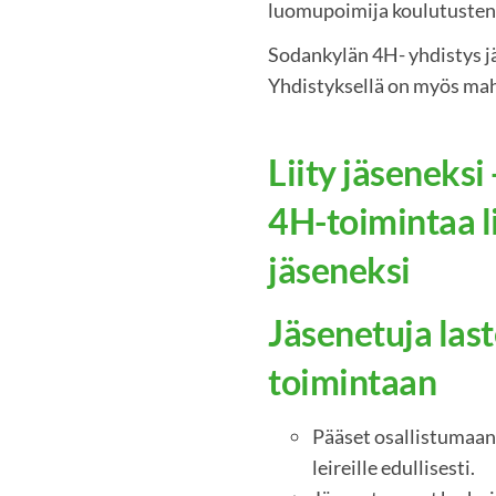
luomupoimija koulutusten 
Sodankylän 4H- yhdistys jä
Yhdistyksellä on myös mah
Liity jäseneksi 
4H-toimintaa l
jäseneksi
Jäsenetuja las
toimintaan
Pääset osallistumaan 
leireille edullisesti.