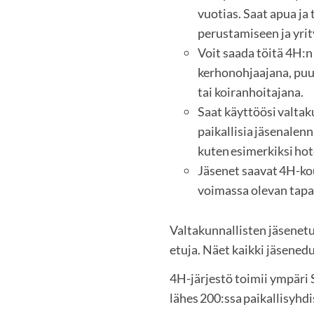
vuotias. Saat apua ja
perustamiseen ja yri
Voit saada töitä 4H:n
kerhonohjaajana, puu
tai koiranhoitajana.
Saat käyttöösi valtaku
paikallisia jäsenalenn
kuten esimerkiksi hote
Jäsenet saavat 4H-ko
voimassa olevan tap
Valtakunnallisten jäsenetuj
etuja. Näet kaikki jäsenedu
4H-järjestö toimii ympär
lähes 200:ssa paikallisyhd